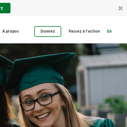
rt
À propos
Donnez
Passez à l’action
En