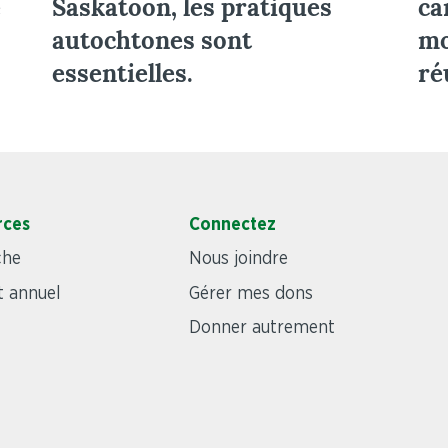
e
Saskatoon, les pratiques
ca
autochtones sont
mo
essentielles.
ré
rces
Connectez
che
Nous joindre
 annuel
Gérer mes dons
Donner autrement