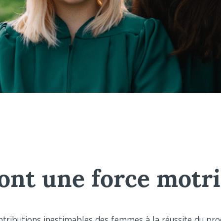
ont une force motr
ntributions inestimables des femmes à la réussite du p