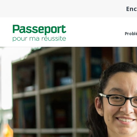
Enc
Probl