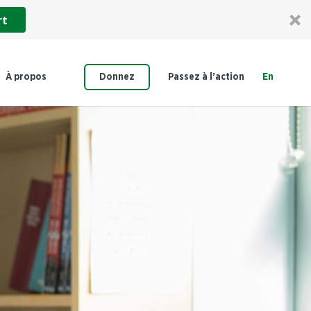
rt
À propos
Donnez
Passez à l’action
En