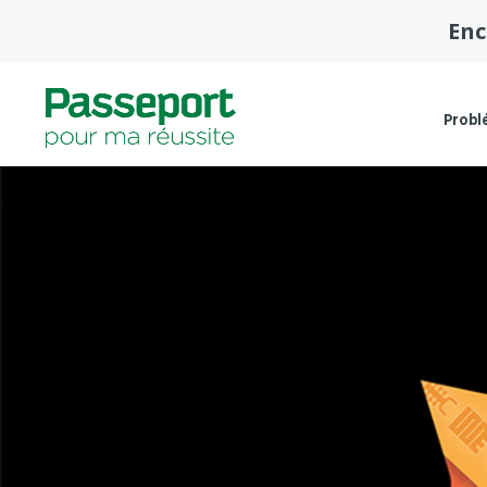
Enc
Probl