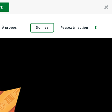
rt
À propos
Donnez
Passez à l’action
En