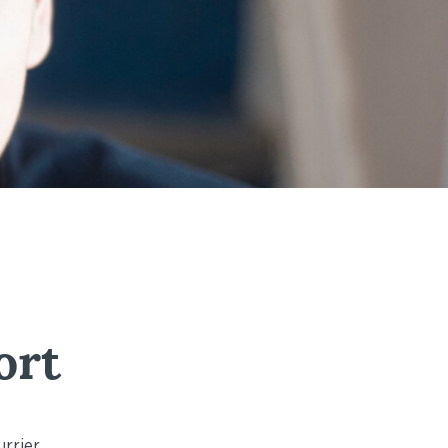
ort
rrier.