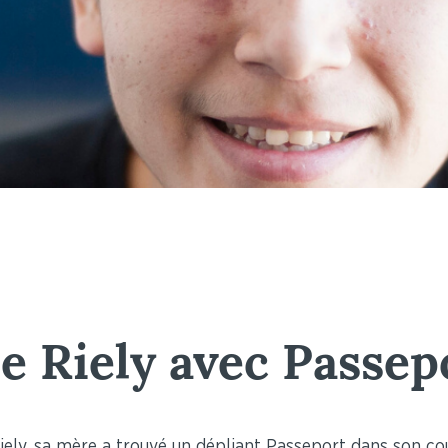
e Riely avec Passep
iely, sa mère a trouvé un dépliant Passeport dans son cou