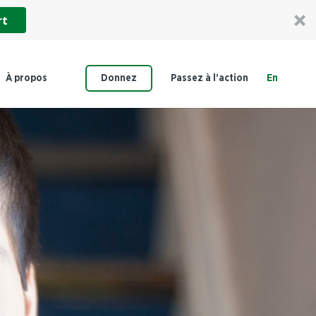
rt
À propos
Donnez
Passez à l’action
En