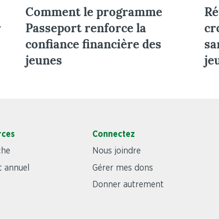
Comment le programme
Ré
r
Passeport renforce la
cr
confiance financière des
sa
jeunes
je
rces
Connectez
che
Nous joindre
 annuel
Gérer mes dons
Donner autrement