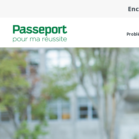
Enc
Probl